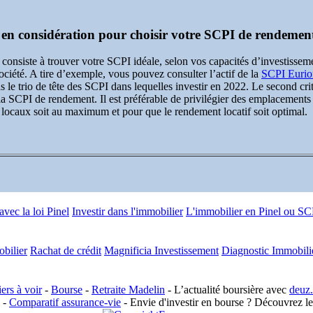
e en considération pour choisir votre SCPI de rendemen
 consiste à trouver votre SCPI idéale, selon vos capacités d’investisseme
société. A tire d’exemple, vous pouvez consulter l’actif de la
SCPI Eurio
 le trio de tête des SCPI dans lequelles investir en 2022. Le second critère
la SCPI de rendement. Il est préférable de privilégier des emplacements
 locaux soit au maximum et pour que le rendement locatif soit optimal.
 avec la loi Pinel
Investir dans l'immobilier
L'immobilier en Pinel ou SC
obilier
Rachat de crédit
Magnificia Investissement
Diagnostic Immobili
iers à voir
-
Bourse
-
Retraite Madelin
- L’actualité boursière avec
deuz.
-
Comparatif assurance-vie
- Envie d'investir en bourse ? Découvrez l