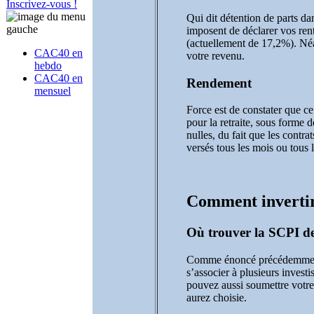
Inscrivez-vous !
Qui dit détention de parts da
imposent de déclarer vos rent
(actuellement de 17,2%). Néa
CAC40 en
votre revenu.
hebdo
CAC40 en
Rendement
mensuel
Force est de constater que c
pour la retraite, sous forme 
nulles, du fait que les contra
versés tous les mois ou tous 
Comment invertir
Où trouver la SCPI de
Comme énoncé précédemment, d
s’associer à plusieurs invest
pouvez aussi soumettre votre
aurez choisie.