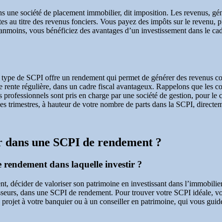
ns une société de placement immobilier, dit imposition. Les revenus, gé
es au titre des revenus fonciers. Vous payez des impôts sur le revenu, 
nmoins, vous bénéficiez des avantages d’un investissement dans le cadre
e type de SCPI offre un rendement qui permet de générer des revenus c
de rente régulière, dans un cadre fiscal avantageux. Rappelons que les co
ts professionnels sont pris en charge par une société de gestion, pour le 
les trimestres, à hauteur de votre nombre de parts dans la SCPI, direct
 dans une SCPI de rendement ?
 rendement dans laquelle investir ?
écider de valoriser son patrimoine en investissant dans l’immobilier pr
isseurs, dans une SCPI de rendement. Pour trouver votre SCPI idéale, vou
 projet à votre banquier ou à un conseiller en patrimoine, qui vous gu