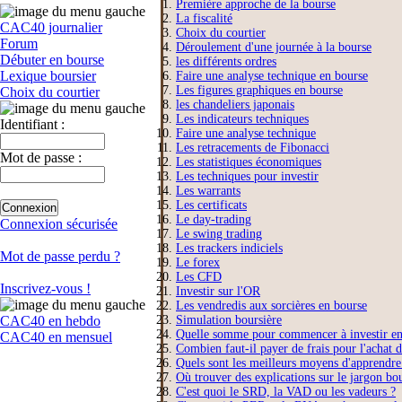
Première approche de la bourse
La fiscalité
CAC40 journalier
Choix du courtier
Forum
Déroulement d'une journée à la bourse
Débuter en bourse
les différents ordres
Lexique boursier
Faire une analyse technique en bourse
Les figures graphiques en bourse
Choix du courtier
les chandeliers japonais
Les indicateurs techniques
Identifiant :
Faire une analyse technique
Les retracements de Fibonacci
Mot de passe :
Les statistiques économiques
Les techniques pour investir
Les warrants
Les certificats
Le day-trading
Connexion sécurisée
Le swing trading
Les trackers indiciels
Mot de passe perdu ?
Le forex
Les CFD
Inscrivez-vous !
Investir sur l'OR
Les vendredis aux sorcières en bourse
CAC40 en hebdo
Simulation boursière
Quelle somme pour commencer à investir en
CAC40 en mensuel
Combien faut-il payer de frais pour l'achat d
Quels sont les meilleurs moyens d'apprendre
Où trouver des explications sur le jargon bo
C'est quoi le SRD, la VAD ou les vadeurs ?