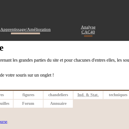
Analyse
Apprentissage/Amélioration
CAC40
e
enant les grandes parties du site et pour chacunes d'entres elles, les so
c de votre souris sur un onglet !
res
figures
chandeliers
Ind. & Stat.
techniques
uilles
Forum
Annuaire
ourse
.