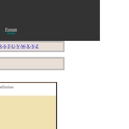
Forum
R
-
S
-
T
-
U
-
V
-
W
-
X
-
Y
-
Z
nflation