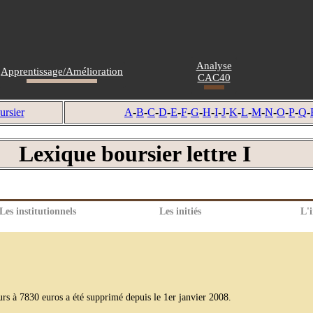
Analyse
Apprentissage/Amélioration
CAC40
ursier
A
-
B
-
C
-
D
-
E
-
F
-
G
-
H
-
I
-
J
-
K
-
L
-
M
-
N
-
O
-
P
-
Q
-
Lexique boursier lettre I
Les institutionnels
Les initiés
L'i
urs à 7830 euros a été supprimé depuis le 1er janvier 2008.