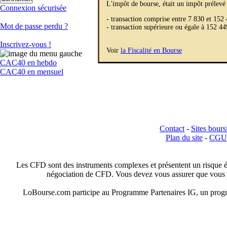
L'impôt de bourse, était un impôt prélevé d
Connexion sécurisée
- transaction comprise entre 7 830 et 152
Mot de passe perdu ?
- transaction supérieure ou égale à 152 4
Inscrivez-vous !
Voir
la Fiscalité en Bourse
CAC40 en hebdo
CAC40 en mensuel
Contact
-
Sites bours
Plan du site
-
CGU
Les CFD sont des instruments complexes et présentent un risque élev
négociation de CFD. Vous devez vous assurer que vous c
LoBourse.com participe au Programme Partenaires IG, un program