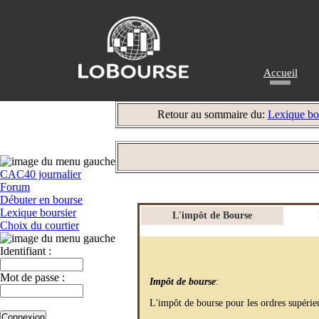
Accueil
Retour au sommaire du:
Lexique bo
CAC40 journalier
Forum
Débuter en bourse
Lexique boursier
L'impôt de Bourse
Choix du courtier
Identifiant :
Mot de passe :
Impôt de bourse
:
L'impôt de bourse pour les ordres supérie