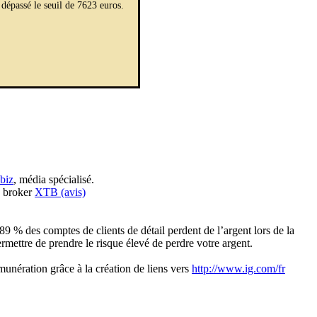
 dépassé le seuil de 7623 euros.
biz
, média spécialisé.
e broker
XTB (avis)
89 % des comptes de clients de détail perdent de l’argent lors de la
ttre de prendre le risque élevé de perdre votre argent.
unération grâce à la création de liens vers
http://www.ig.com/fr