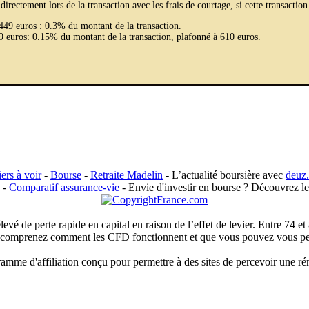
irectement lors de la transaction avec les frais de courtage, si cette transaction
 449 euros : 0.3% du montant de la transaction.
49 euros: 0.15% du montant de la transaction, plafonné à 610 euros.
iers à voir
-
Bourse
-
Retraite Madelin
- L’actualité boursière avec
deuz.
-
Comparatif assurance-vie
- Envie d'investir en bourse ? Découvrez l
é de perte rapide en capital en raison de l’effet de levier. Entre 74 et 
omprenez comment les CFD fonctionnent et que vous pouvez vous perme
me d'affiliation conçu pour permettre à des sites de percevoir une rém