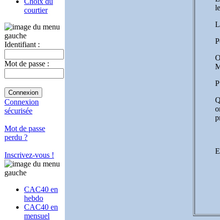
Choix du
l
courtier
L
P
Identifiant :
O
Mot de passe :
M
P
Q
Connexion
o
sécurisée
p
Mot de passe
perdu ?
E
Inscrivez-vous !
CAC40 en
hebdo
CAC40 en
mensuel