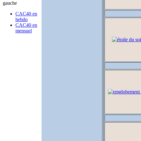
CAC40 en
hebdo
CAC40 en
mensuel