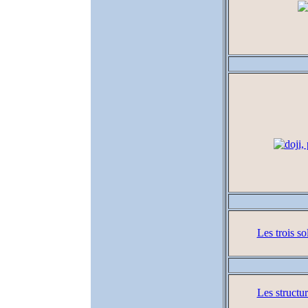
Les trois so
Les structu