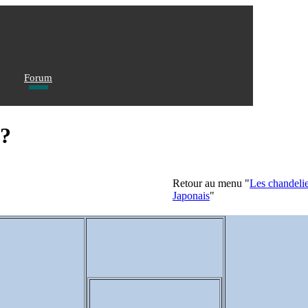
Forum
 ?
Retour au menu "
Les chandelie
Japonais
"