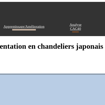
Analyse
Apprentissage/Amélioration
CAC40
sentation en chandeliers japonais