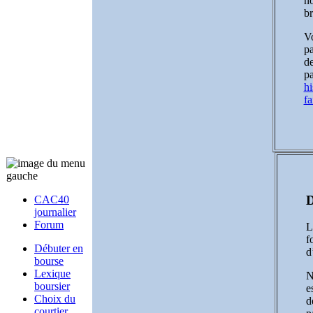
no
br
Vo
pa
de
pa
hi
fa
D
CAC40
journalier
Forum
L
f
Débuter en
d
bourse
Lexique
N
boursier
e
Choix du
d
courtier