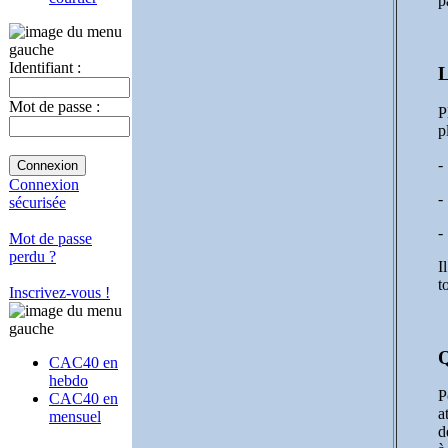
p
Identifiant :
L
Mot de passe :
P
p
-
Connexion
-
sécurisée
-
Mot de passe
perdu ?
I
t
Inscrivez-vous !
Q
CAC40 en
hebdo
P
CAC40 en
a
mensuel
d