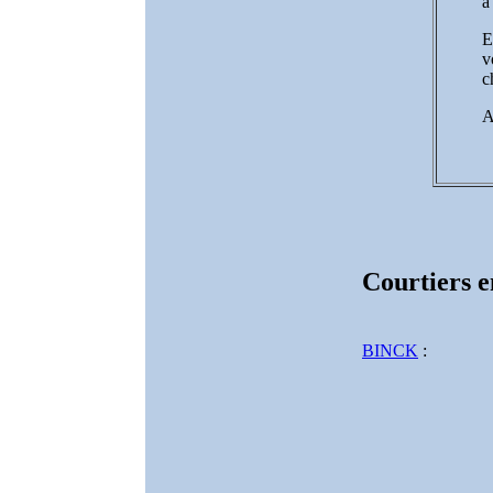
à
E
v
c
A
Courtiers e
BINCK
: