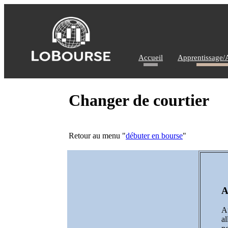
Accueil
Apprentissage/
Changer de courtier
Retour au menu "
débuter en bourse
"
A
Au
al