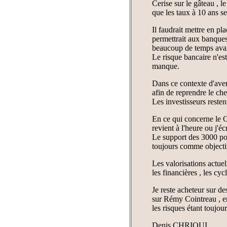
Cerise sur le gâteau , l
que les taux à 10 ans s
Il faudrait mettre en pl
permettrait aux banques
beaucoup de temps avant
Le risque bancaire n'es
manque.
Dans ce contexte d'aveni
afin de reprendre le ch
Les investisseurs resten
En ce qui concerne le C
revient à l'heure ou j'éc
Le support des 3000 poin
toujours comme objectif
Les valorisations actuell
les financières , les cyc
Je reste acheteur sur 
sur Rémy Cointreau , en 
les risques étant toujou
Denis CHRIQUI