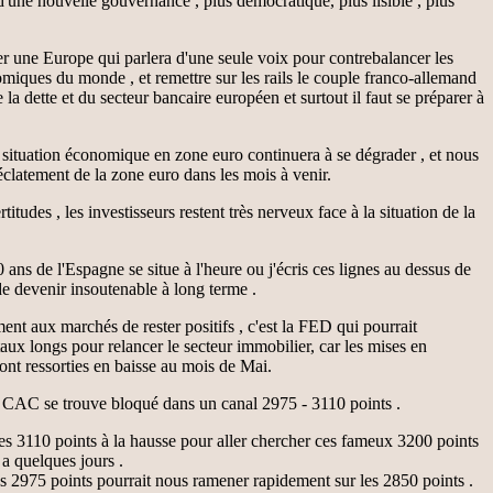
d'une nouvelle gouvernance , plus démocratique, plus lisible , plus
éer une Europe qui parlera d'une seule voix pour contrebalancer les
miques du monde , et remettre sur les rails le couple franco-allemand
e la dette et du secteur bancaire européen et surtout il faut se préparer à
a situation économique en zone euro continuera à se dégrader , et nous
éclatement de la zone euro dans les mois à venir.
itudes , les investisseurs restent très nerveux face à la situation de la
ans de l'Espagne se situe à l'heure ou j'écris ces lignes au dessus de
de devenir insoutenable à long terme .
ent aux marchés de rester positifs , c'est la FED qui pourrait
taux longs pour relancer le secteur immobilier, car les mises en
ont ressorties en baisse au mois de Mai.
 CAC se trouve bloqué dans un canal 2975 - 3110 points .
 les 3110 points à la hausse pour aller chercher ces fameux 3200 points
 a quelques jours .
es 2975 points pourrait nous ramener rapidement sur les 2850 points .