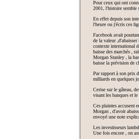
Pour ceux qui ont connu
2001, l'histoire semble
En effet depuis son intr
l'heure ou j'écris ces li
Facebook avait pourtant 
de la valeur ,d'abaisser 
contexte international 
baisse des marchés , ral
Morgan Stanley , la banq
baisse la prévision de ch
Par rapport à son prix d
milliards en quelques jo
Cerise sur le gâteau, de
visant les banques et le 
Ces plaintes accusent e
Morgan , d'avoir abaissé
envoyé une note explicat
Les investisseurs lambd
Une fois encore , on ass