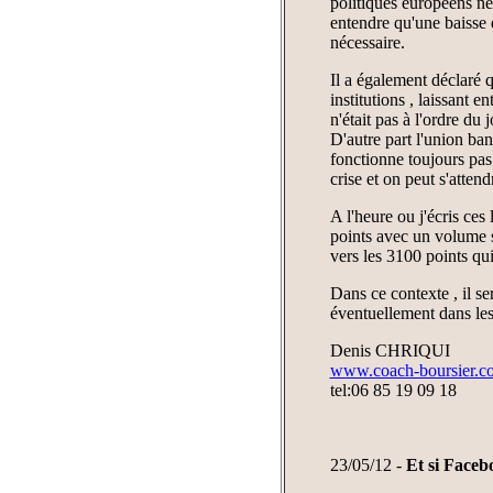
politiques européens ne 
entendre qu'une baisse d
nécessaire.
Il a également déclaré q
institutions , laissant
n'était pas à l'ordre du j
D'autre part l'union ban
fonctionne toujours pas 
crise et on peut s'atten
A l'heure ou j'écris ces
points avec un volume su
vers les 3100 points qui
Dans ce contexte , il ser
éventuellement dans les
Denis CHRIQUI
www.coach-boursier.c
tel:06 85 19 09 18
23/05/12 -
Et si Faceb