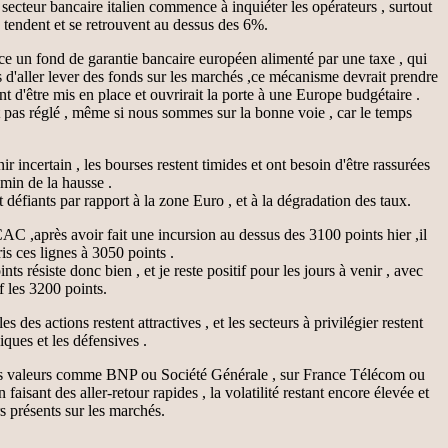
e secteur bancaire italien commence à inquiéter les opérateurs , surtout
e tendent et se retrouvent au dessus des 6%.
ace un fond de garantie bancaire européen alimenté par une taxe , qui
 d'aller lever des fonds sur les marchés ,ce mécanisme devrait prendre
 d'être mis en place et ouvrirait la porte à une Europe budgétaire .
t pas réglé , même si nous sommes sur la bonne voie , car le temps
r incertain , les bourses restent timides et ont besoin d'être rassurées
emin de la hausse .
t défiants par rapport à la zone Euro , et à la dégradation des taux.
AC ,après avoir fait une incursion au dessus des 3100 points hier ,il
ris ces lignes à 3050 points .
ts résiste donc bien , et je reste positif pour les jours à venir , avec
 les 3200 points.
es des actions restent attractives , et les secteurs à privilégier restent
liques et les défensives .
des valeurs comme BNP ou Société Générale , sur France Télécom ou
faisant des aller-retour rapides , la volatilité restant encore élevée et
rs présents sur les marchés.