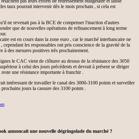
relâchent pas leurs efforts de redressement budgétaire et laisse
es taux pourrait intervenir dès le mois prochain , si cela est
u'il ne revenait pas à la BCE de compenser l'inaction d'autres
 entendre que de nouvelles opérations de refinancement à long terme
our.
caire est en cours dans la zone euro , car le marché interbancaire ne
, cependant les responsables ont pris conscience de la gravité de la
dre à des mesures positives très prochainement.
 lignes le CAC vient de clôturer au dessus de la résistance des 3050
périeur à celui des jours précédents et devrait à présent se diriger
 reste une résistance importante à franchir .
ait intéressant de travailler le canal des 3000-3100 points et surveiller
 prochains jours la cassure des 3100 points .
om
ook annoncait une nouvelle dégringolade du marché ?