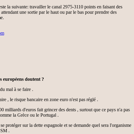
este la suivante: travailler le canal 2975-3110 points en faisant des
n attendant une sortie par le haut ou par le bas pour prendre des
me.
om
s européens doutent ?
u mal à se faire .
aire , le risque bancaire en zone euro n'est pas réglé .
 milliards d'euros fait grincer des dents , surtout que ce pays n'a pas
 comme la Grèce ou le Portugal .
e protéger sur la dette espagnole et se demande quel sera l'organisme
ESM .