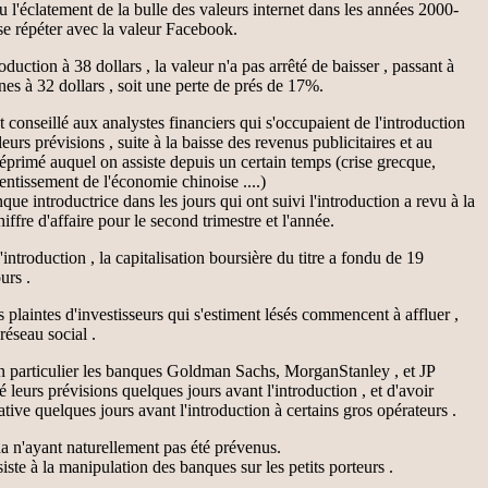
 l'éclatement de la bulle des valeurs internet dans les années 2000-
 se répéter avec la valeur Facebook.
oduction à 38 dollars , la valeur n'a pas arrêté de baisser , passant à
gnes à 32 dollars , soit une perte de prés de 17%.
conseillé aux analystes financiers qui s'occupaient de l'introduction
leurs prévisions , suite à la baisse des revenus publicitaires et au
déprimé auquel on assiste depuis un certain temps (crise grecque,
entissement de l'économie chinoise ....)
ue introductrice dans les jours qui ont suivi l'introduction a revu à la
iffre d'affaire pour le second trimestre et l'année.
'introduction , la capitalisation boursière du titre a fondu de 19
urs .
s plaintes d'investisseurs qui s'estiment lésés commencent à affluer ,
réseau social .
n particulier les banques Goldman Sachs, MorganStanley , et JP
 leurs prévisions quelques jours avant l'introduction , et d'avoir
ive quelques jours avant l'introduction à certains gros opérateurs .
a n'ayant naturellement pas été prévenus.
iste à la manipulation des banques sur les petits porteurs .