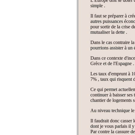
L'Europe doit se doter 
simple .
Il faut se préparer à cr
autres puissances écono
pour sortir de la crise d
mutualiser la dette .
Dans le cas contraire l
pourrions assister à un 
Dans ce contexte d'incert
Grèce et de l'Espagne .
Les taux d'emprunt à 10 
7% , taux qui risquent 
Ce qui permet actuellem
continuer à baisser ses 
chantier de logements s
Au niveau technique le
Il faudrait donc casser
dont je vous parlais il y
Par contre la cassure d