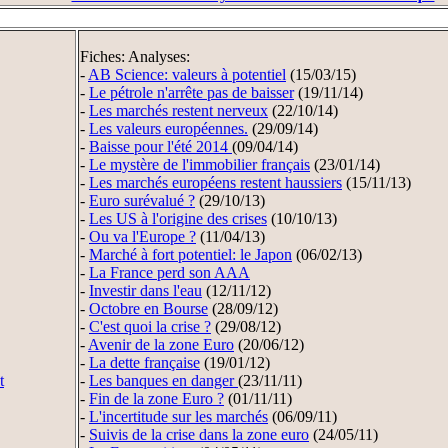
Fiches: Analyses:
-
AB Science: valeurs à potentiel
(15/03/15)
-
Le pétrole n'arrête pas de baisser
(19/11/14)
-
Les marchés restent nerveux
(22/10/14)
-
Les valeurs européennes.
(29/09/14)
-
Baisse pour l'été 2014
(09/04/14)
-
Le mystère de l'immobilier français
(23/01/14)
-
Les marchés européens restent haussiers
(15/11/13)
-
Euro surévalué ?
(29/10/13)
-
Les US à l'origine des crises
(10/10/13)
-
Ou va l'Europe ?
(11/04/13)
-
Marché à fort potentiel: le Japon
(06/02/13)
-
La France perd son AAA
-
Investir dans l'eau
(12/11/12)
-
Octobre en Bourse
(28/09/12)
-
C'est quoi la crise ?
(29/08/12)
-
Avenir de la zone Euro
(20/06/12)
-
La dette française
(19/01/12)
t
-
Les banques en danger
(23/11/11)
-
Fin de la zone Euro ?
(01/11/11)
-
L'incertitude sur les marchés
(06/09/11)
-
Suivis de la crise dans la zone euro
(24/05/11)