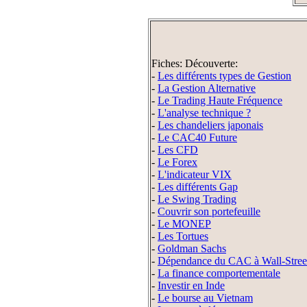
Fiches: Découverte:
-
Les différents types de Gestion
-
La Gestion Alternative
-
Le Trading Haute Fréquence
-
L'analyse technique ?
-
Les chandeliers japonais
-
Le CAC40 Future
-
Les CFD
-
Le Forex
-
L'indicateur VIX
-
Les différents Gap
-
Le Swing Trading
-
Couvrir son portefeuille
-
Le MONEP
-
Les Tortues
-
Goldman Sachs
-
Dépendance du CAC à Wall-Stree
-
La finance comportementale
-
Investir en Inde
-
Le bourse au Vietnam