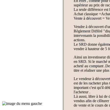
En effet , comme pour u
supérieur au prix de rac
La seule différence est 
Achat classique =Achat
Vente à découvert = Ve
Vendre à découvert d'u
Règlement Différé "disp
intervenants la possibil
actions.
Le SRD donne également 
vendre à hauteur de 5 fo
Ainsi un investisseur d
en SRD. Si le marché mon
acheté au comptant .De 
titre et réaliser une plus
Le vendeur à découvert 
est de les racheter plus 
important c'est qu'il dét
l'acheteur .
Là aussi, libre à lui de 
vendus afin de clôturer s
de vente et le cours de 