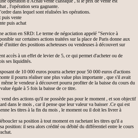
ne opération d'Achat/Vente classique , si le prix de vente est
hat , l'opération sera gagnante.
l'ordre dans lequel sont réalisées les opérations.
 puis vente
nte puis achat
ne action en SRD: Le terme de négociation appelé "Service à
onible sur certaines actions traitées sur la place de Paris donne aux
ité d'initier des positions acheteuses ou vendeuses à découvert sur
accès à un effet de levier de 5, ce qui permet d'acheter ou de
is ses liquidités.
isposant de 10 000 euros pourra acheter pour 50 000 euros d'actions
te il pourra réaliser une plus value plus importante , que s'il avait
même le vendeur à découvert pourra profiter de la baisse du cours du
 value égale à 5 fois la baisse de ce titre.
vend des actions qu'il ne possède pas pour le moment , et son objectif
tard dans le mois , car il pense que leur valeur va baisser .Ce qui est
ienne les titres à la fin du mois , le moment ou il doit les livrer à
déboucler sa position à tout moment en rachetant les titres qu'il a
a position: il sera alors crédité ou débité du différentiel entre le cours
rachat.