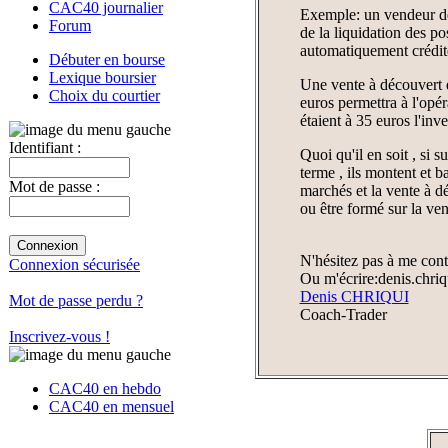
CAC40 journalier
Exemple: un vendeur de 
Forum
de la liquidation des po
automatiquement crédité 
Débuter en bourse
Lexique boursier
Une vente à découvert de
Choix du courtier
euros permettra à l'opé
étaient à 35 euros l'inv
Identifiant :
Quoi qu'il en soit , si 
terme , ils montent et 
Mot de passe :
marchés et la vente à d
ou être formé sur la ven
N'hésitez pas à me cont
Connexion sécurisée
Ou m'écrire:denis.chri
Denis CHRIQUI
Mot de passe perdu ?
Coach-Trader
Inscrivez-vous !
CAC40 en hebdo
CAC40 en mensuel